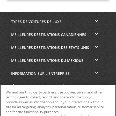
TYPES DE VOITURES DE LUXE
MEILLEURES DESTINATIONS CANADIENNES
MEILLEURES DESTINATIONS DES ÉTATS-UNIS
MEILLEURES DESTINATIONS DU MEXIQUE
INFORMATION SUR L'ENTREPRISE
SÉCURITÉ ET CONFIDENTIALITÉ
We, and our third-party partners, use cookies, pixels, and other
technologies to collect, record, and share information you
provide as well as information about your interactions with our
site for ad targeting, analytics, personalization, customer service
and for site functionality purposes.