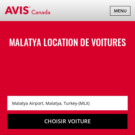
BASCULER
MENU
LA
NAVIGATI
MALATYA LOCATION DE VOITURES
CHOISIR VOITURE