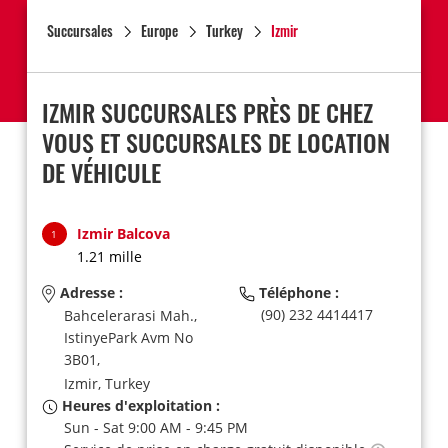
Succursales
Europe
Turkey
Izmir
IZMIR SUCCURSALES PRÈS DE CHEZ
VOUS ET SUCCURSALES DE LOCATION
DE VÉHICULE
Izmir Balcova
1
1.21 mille
Adresse :
Téléphone :
(90) 232 4414417
Bahcelerarasi Mah.,
IstinyePark Avm No
3B01,
Izmir,
Turkey
Heures d'exploitation :
Sun - Sat 9:00 AM - 9:45 PM