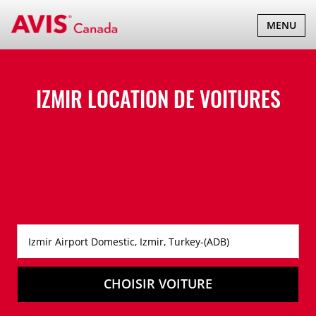
BASCULER
MENU
LA
NAVIGATI
IZMIR LOCATION DE VOITURES
CHOISIR VOITURE