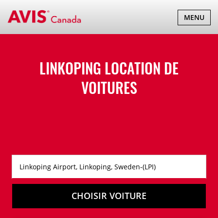
BASCULER
MENU
LA
NAVIGATI
LINKOPING LOCATION DE
VOITURES
CHOISIR VOITURE