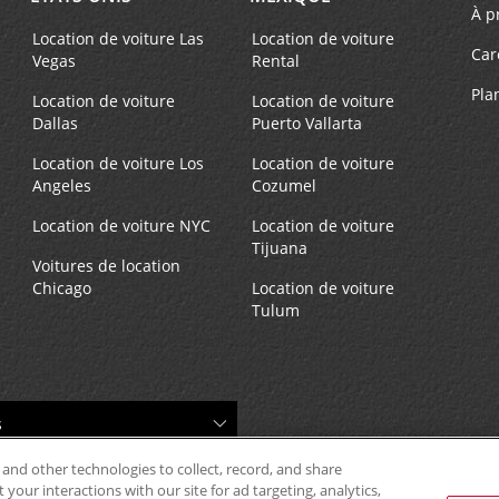
À p
Location de voiture Las
Location de voiture
Car
Vegas
Rental
Pla
Location de voiture
Location de voiture
Dallas
Puerto Vallarta
Location de voiture Los
Location de voiture
Angeles
Cozumel
Location de voiture NYC
Location de voiture
Tijuana
Voitures de location
Chicago
Location de voiture
Tulum
 and other technologies to collect, record, and share
your interactions with our site for ad targeting, analytics,