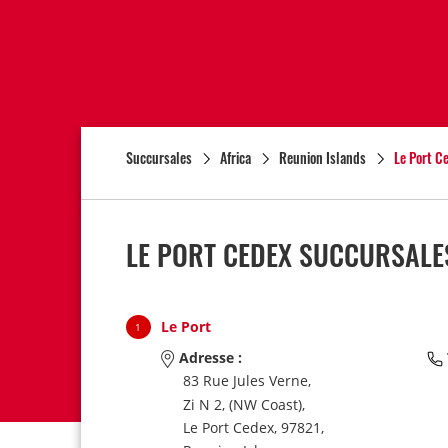
Succursales
Africa
Reunion Islands
Le Port C
LE PORT CEDEX SUCCURSALES
Le Port
1
Adresse :
83 Rue Jules Verne,
Zi N 2, (NW Coast),
Le Port Cedex,
97821,