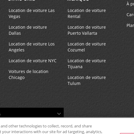
À p
Location de voiture Las
Location de voiture
Car
Vegas
Rental
Pla
Location de voiture
Location de voiture
Dallas
Puerto Vallarta
Location de voiture Los
Location de voiture
Angeles
Cozumel
Location de voiture NYC
Location de voiture
Tijuana
Voitures de location
Chicago
Location de voiture
Tulum
 and other technologies to collect, record, and share
your interactions with our site for ad targeting, analytics,