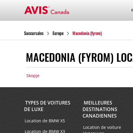
Succursales
Europe
Macedonia (fyrom)
MACEDONIA (FYROM) LOC
Skopje
TYPES DE VOITURES
MEILLEURES
DE LUXE
DESTINATIONS
CANADIENNES
Location de BMW X5
Location de voiture
Location de BMW X3