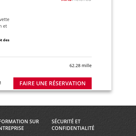
avette
n et
ôt des
62.28 mille
FAIRE UNE RÉSERVATION
M
64.84 mille
FORMATION SUR
SÉCURITÉ ET
NTREPRISE
CONFIDENTIALITÉ
FAIRE UNE RÉSERVATION
; Sat