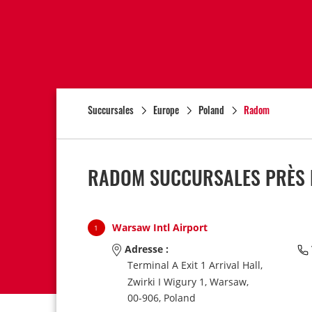
Succursales
Europe
Poland
Radom
RADOM SUCCURSALES PRÈS D
Warsaw Intl Airport
1
Adresse :
Terminal A Exit 1 Arrival Hall,
Zwirki I Wigury 1,
Warsaw,
00-906,
Poland