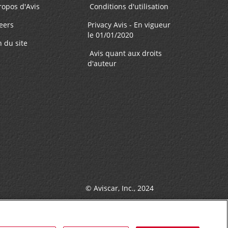
ropos d'Avis
Conditions d'utilisation
ôt des
eers
Privacy Avis - En vigueur
le 01/01/2020
n du site
Avis quant aux droits
d'auteur
70.83 mille
FAIRE UNE RÉSERVATION
82.37 mille
FAIRE UNE RÉSERVATION
M
© Aviscar, Inc., 2024
avette
n et