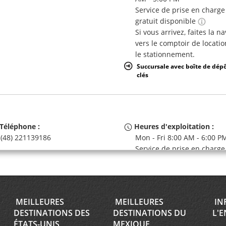
Service de prise en charge
gratuit disponible
Si vous arrivez, faites la n
vers le comptoir de locatio
le stationnement.
Succursale avec boîte de dép
clés
Téléphone :
Heures d'exploitation :
(48) 221139186
Mon - Fri 8:00 AM - 6:00 P
Service de prise en charge
gratuit disponible
MEILLEURES
MEILLEURES
IN
DESTINATIONS DES
DESTINATIONS DU
L'E
Téléphone :
Heures d'exploitation :
ÉTATS-UNIS
MEXIQUE
(48) 221 139 178
Mon - Fri 9:00 AM - 5:00 PM