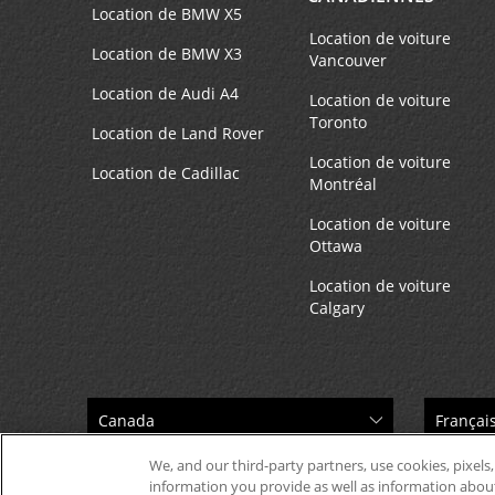
Location de BMW X5
Warsaw,
00 697,
Poland
Location de voiture
Location de BMW X3
Vancouver
Location de Audi A4
Location de voiture
Toronto
Location de Land Rover
PERM CLOSED
4
Location de voiture
Location de Cadillac
Adresse :
Montréal
Hotel Huzar,
Location de voiture
Lublin,
20-043,
Poland
Ottawa
Location de voiture
Calgary
Port Lotniczy Lublin
5
Adresse :
Port Lotniczy Lublin,
Lublin,
21 040,
Poland
We, and our third-party partners, use cookies, pixels,
information you provide as well as information about 