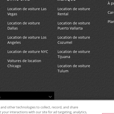
À p
9:00 AM - 1:00 PM
Location de voiture Las
Location de voiture
Succursale avec boîte de dép
Car
Vegas
Rental
clés
Pla
Location de voiture
Location de voiture
Dallas
Puerto Vallarta
Location de voiture Los
Location de voiture
Téléphone :
Heures d'exploitation :
Angeles
Cozumel
(48) 221 139 143
Location de voiture NYC
Location de voiture
Tijuana
Voitures de location
Chicago
Location de voiture
Tulum
Téléphone :
Heures d'exploitation :
(48) 221 139 157
Mon - Fri 9:00 AM - 9:00 P
Service de prise en charge
gratuit disponible
Si vous arrivez, faites la n
 and other technologies to collect, record, and share
vers le comptoir de locatio
your interactions with our site for ad targeting, analytics,
le stationnement.