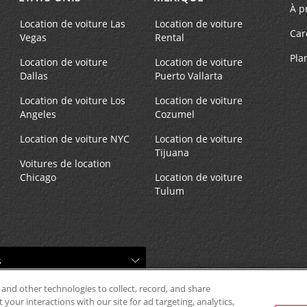
Succursale avec boîte de dép
À p
clés
Location de voiture Las
Location de voiture
Car
Vegas
Rental
Pla
Location de voiture
Location de voiture
Dallas
Puerto Vallarta
Location de voiture Los
Location de voiture
Angeles
Cozumel
Location de voiture NYC
Location de voiture
Tijuana
Voitures de location
Chicago
Location de voiture
Tulum
 and other technologies to collect, record, and share
your interactions with our site for ad targeting, analytics,