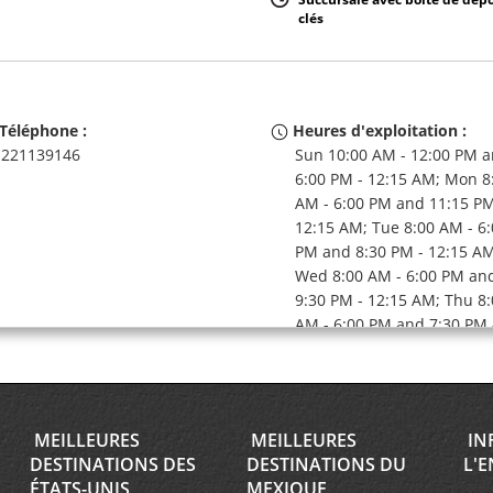
clés
Téléphone :
Heures d'exploitation :
221139146
Sun 10:00 AM - 12:00 PM 
6:00 PM - 12:15 AM; Mon 8
AM - 6:00 PM and 11:15 PM
12:15 AM; Tue 8:00 AM - 6
PM and 8:30 PM - 12:15 AM
Wed 8:00 AM - 6:00 PM an
9:30 PM - 12:15 AM; Thu 8
AM - 6:00 PM and 7:30 PM 
12:15 AM; Fri 8:00 AM - 6:
and 11:15 PM - 12:15 AM; 
9:00 AM - 11:00 AM and 4:
PM - 11:30 PM
MEILLEURES
MEILLEURES
IN
Service de prise en charge
DESTINATIONS DES
DESTINATIONS DU
L'E
gratuit disponible
ÉTATS-UNIS
MEXIQUE