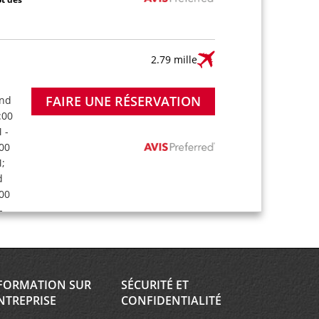
2.79 mille
FAIRE UNE RÉSERVATION
and
:00
 -
:00
;
d
:00
-
00 PM
Sat
30
FORMATION SUR
SÉCURITÉ ET
NTREPRISE
CONFIDENTIALITÉ