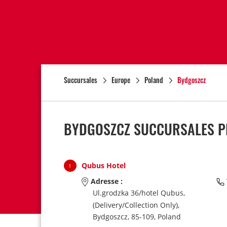
Succursales
Europe
Poland
Bydgoszcz
BYDGOSZCZ SUCCURSALES PR
Qubus Hotel
1
Adresse :
Ul.grodzka 36/hotel Qubus,
(Delivery/Collection Only),
Bydgoszcz,
85-109,
Poland