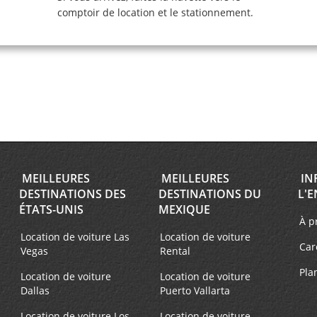
comptoir de location et le stationnement.
MEILLEURES
MEILLEURES
IN
DESTINATIONS DES
DESTINATIONS DU
L'E
ÉTATS-UNIS
MEXIQUE
À p
Location de voiture Las
Location de voiture
Car
Vegas
Rental
Pla
Location de voiture
Location de voiture
Dallas
Puerto Vallarta
Location de voiture Los
Location de voiture