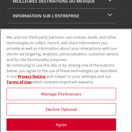
MEILLEURES DESTINATIONS DU MEXIQUE
INFORMATION SUR L'ENTREPRISE
SÉCURITÉ ET CONFIDENTIALITÉ
We, and our third-party partners, use cookies, pixels, and other
technologies to collect, record, and share information you
provide as well as information about your interactions with our
site for ad targeting, analytics, personalization, customer service
and for site functionality purposes.
By continuing to use this site or by clicking one of the buttons
below, you agree to the use of these technologies (as described
in our
Privacy Notice
and subject to your settings) and our
Terms of Use
(which contains important waivers).
© Aviscar, Inc., 2024
Manage Preferences
Decline Optional
View Map
Agree