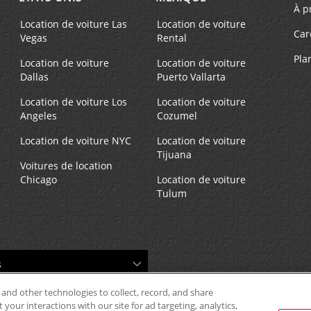
À p
Si vous arrivez, faites la n
Location de voiture Las
Location de voiture
vers le comptoir de locatio
Car
Vegas
Rental
le stationnement.
Succursale avec boîte de dép
Pla
Location de voiture
Location de voiture
clés
Dallas
Puerto Vallarta
Location de voiture Los
Location de voiture
Angeles
Cozumel
Location de voiture NYC
Location de voiture
Tijuana
Voitures de location
Chicago
Location de voiture
Tulum
 and other technologies to collect, record, and share
your interactions with our site for ad targeting, analytics,