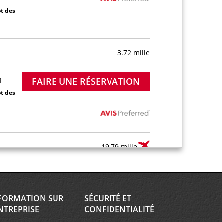
ôt des
3.72 mille
FAIRE UNE RÉSERVATION
M
ôt des
19.79 mille
FAIRE UNE RÉSERVATION
Mon -
 9:00
FORMATION SUR
SÉCURITÉ ET
NTREPRISE
CONFIDENTIALITÉ