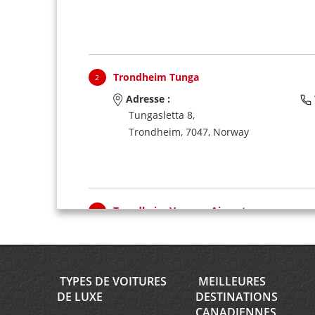
Trondheim Tunga
2
Adresse :
Tungasletta 8,
Trondheim,
7047,
Norway
Trondheim Vaernes Airport
3
Adresse :
Trondheim Lufthavn Vaernes,
St Joerdal,
Trondheim,
7502,
TYPES DE VOITURES
MEILLEURES
Norway
DE LUXE
DESTINATIONS
CANADIENNES