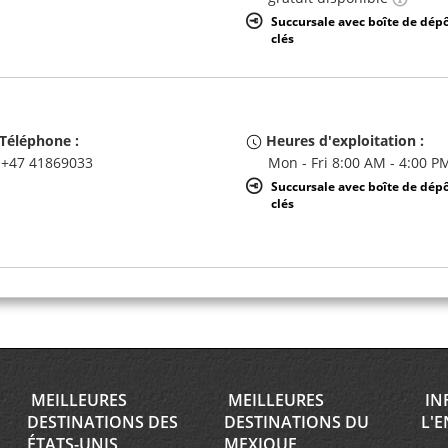
Succursale avec boîte de dép
clés
Téléphone :
Heures d'exploitation :
+47 41869033
Mon - Fri 8:00 AM - 4:00 P
Succursale avec boîte de dép
clés
Téléphone :
Heures d'exploitation :
(47) 482 10 500
Sun 10:00 AM - 11:00 PM; 
Fri 7:00 AM - 11:30 PM; Sat
AM - 5:00 PM
MEILLEURES
MEILLEURES
IN
Service de prise en charge
DESTINATIONS DES
DESTINATIONS DU
L'E
gratuit disponible
ÉTATS-UNIS
MEXIQUE