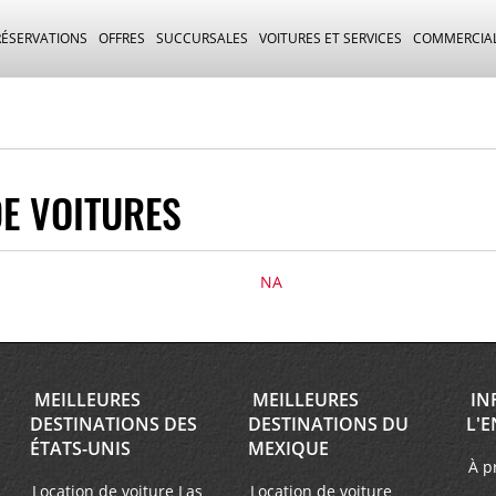
RÉSERVATIONS
OFFRES
SUCCURSALES
VOITURES ET SERVICES
COMMERCIA
E VOITURES
NA
MEILLEURES
MEILLEURES
IN
DESTINATIONS DES
DESTINATIONS DU
L'E
ÉTATS-UNIS
MEXIQUE
À p
Location de voiture Las
Location de voiture