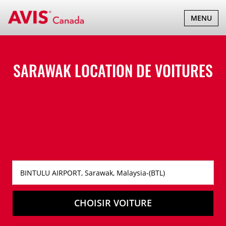
BASCULER
MENU
LA
NAVIGATI
SARAWAK LOCATION DE VOITURES
CHOISIR VOITURE