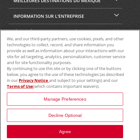
MEILLEURES DESTINATIONS DU MEXIQUE
INFORMATION SUR L'ENTREPRISE
SÉCURITÉ ET CONFIDENTIALITÉ
We, and our third-party partners, use cookies, pixels, and other
technologies to collect, record, and share information you
provide as well as information about your interactions with our
site for ad targeting, analytics, personalization, customer service
and for site functionality purposes.
By continuing to use this site or by clicking one of the buttons
below, you agree to the use of these technologies (as described
in our
Privacy Notice
and subject to your settings) and our
Terms of Use
(which contains important waivers).
© Aviscar, Inc., 2024
Manage Preferences
Decline Optional
View Map
Agree