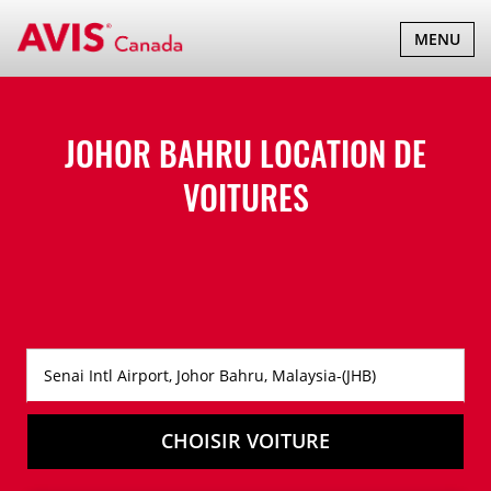
BASCULER
MENU
LA
NAVIGATI
JOHOR BAHRU LOCATION DE
VOITURES
CHOISIR VOITURE