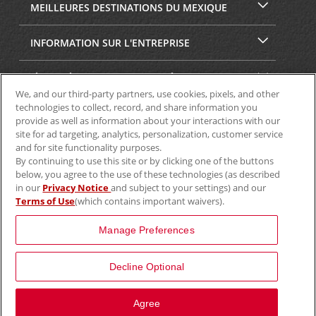
MEILLEURES DESTINATIONS DU MEXIQUE
INFORMATION SUR L'ENTREPRISE
SÉCURITÉ ET CONFIDENTIALITÉ
We, and our third-party partners, use cookies, pixels, and other
technologies to collect, record, and share information you
provide as well as information about your interactions with our
site for ad targeting, analytics, personalization, customer service
and for site functionality purposes.
By continuing to use this site or by clicking one of the buttons
below, you agree to the use of these technologies (as described
in our
Privacy Notice
and subject to your settings) and our
Terms of Use
(which contains important waivers).
© Aviscar, Inc., 2024
Manage Preferences
Decline Optional
View Map
Agree