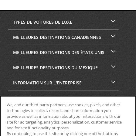
TYPES DE VOITURES DE LUXE
MEILLEURES DESTINATIONS CANADIENNES
MEILLEURES DESTINATIONS DES ÉTATS-UNIS
MEILLEURES DESTINATIONS DU MEXIQUE
INFORMATION SUR L'ENTREPRISE
SÉCURITÉ ET CONFIDENTIALITÉ
We, and our third-party partners, use cookies, pixels, and other
technologies to collect, record, and share information you
provide as well as information about your interactions with our
site for ad targeting, analytics, personalization, customer service
and for site functionality purposes.
By continuing to use this site or by clicking one of the buttons