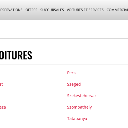
RÉSERVATIONS
OFFRES
SUCCURSALES
VOITURES ET SERVICES
COMMERCIA
OITURES
Pecs
et
Szeged
Szekesfehervar
aza
Szombathely
Tatabanya