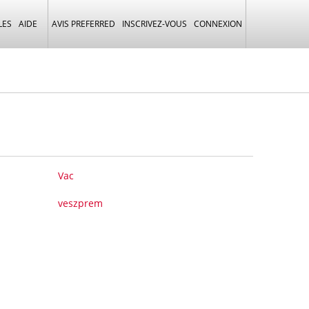
LES
AIDE
AVIS PREFERRED
INSCRIVEZ-VOUS
CONNEXION
Vac
veszprem