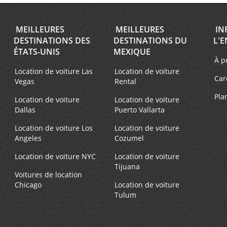
MEILLEURES
MEILLEURES
IN
DESTINATIONS DES
DESTINATIONS DU
L'E
ÉTATS-UNIS
MEXIQUE
À p
Location de voiture Las
Location de voiture
Car
Vegas
Rental
Pla
Location de voiture
Location de voiture
Dallas
Puerto Vallarta
Location de voiture Los
Location de voiture
Angeles
Cozumel
Location de voiture NYC
Location de voiture
Tijuana
Voitures de location
Chicago
Location de voiture
Tulum