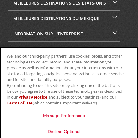
MEILLEURES DESTINATIONS DES ÉTATS-UNIS
MEILLEURES DESTINATIONS DU MEXIQUE
INFORMATION SUR L'ENTREPRISE
SÉCURITÉ ET CONFIDENTIALITÉ
We, and our third-party partners, use cookies, pixels, and other
technologies to collect, record, and share information you
provide as well as information about your interactions with our
site for ad targeting, analytics, personalization, customer service
and for site functionality purposes.
By continuing to use this site or by clicking one of the buttons
below, you agree to the use of these technologies (as described
in our
Privacy Notice
and subject to your settings) and our
Terms of Use
(which contains important waivers).
© Aviscar, Inc., 2024
Manage Preferences
Decline Optional