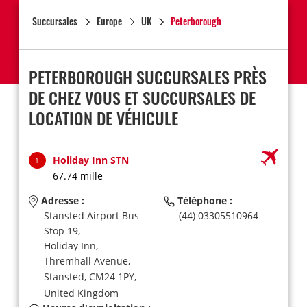
Succursales
Europe
UK
Peterborough
PETERBOROUGH SUCCURSALES PRÈS
DE CHEZ VOUS ET SUCCURSALES DE
LOCATION DE VÉHICULE
Holiday Inn STN
1
67.74 mille
Adresse :
Téléphone :
Stansted Airport Bus
(44) 03305510964
Stop 19,
Holiday Inn,
Thremhall Avenue,
Stansted,
CM24 1PY,
United Kingdom