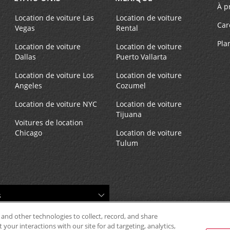
À p
Location de voiture Las
Location de voiture
Car
Vegas
Rental
Pla
Location de voiture
Location de voiture
Dallas
Puerto Vallarta
Location de voiture Los
Location de voiture
Angeles
Cozumel
Location de voiture NYC
Location de voiture
Tijuana
Voitures de location
Chicago
Location de voiture
Tulum
 and other technologies to collect, record, and share
your interactions with our site for ad targeting, analytics,