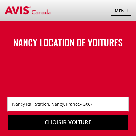
BASCULER
MENU
LA
NAVIGATI
NANCY LOCATION DE VOITURES
CHOISIR VOITURE