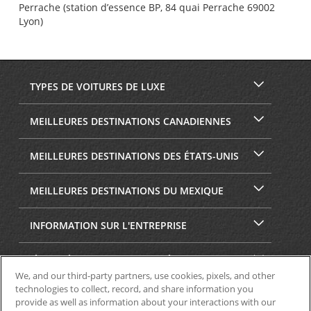
Perrache (station d’essence BP, 84 quai Perrache 69002
Lyon)
TYPES DE VOITURES DE LUXE
MEILLEURES DESTINATIONS CANADIENNES
MEILLEURES DESTINATIONS DES ÉTATS-UNIS
MEILLEURES DESTINATIONS DU MEXIQUE
INFORMATION SUR L'ENTREPRISE
SÉCURITÉ ET CONFIDENTIALITÉ
We, and our third-party partners, use cookies, pixels, and other
technologies to collect, record, and share information you
provide as well as information about your interactions with our