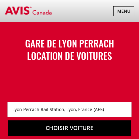
BASCULER
MENU
LA
NAVIGATI
GARE DE LYON PERRACH
LOCATION DE VOITURES
CHOISIR VOITURE