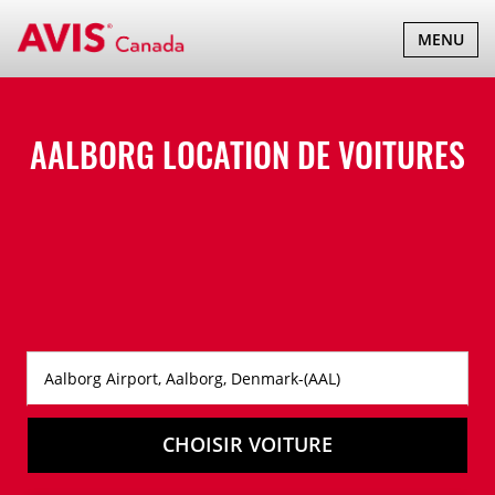
BASCULER
MENU
LA
NAVIGATI
AALBORG LOCATION DE VOITURES
CHOISIR VOITURE