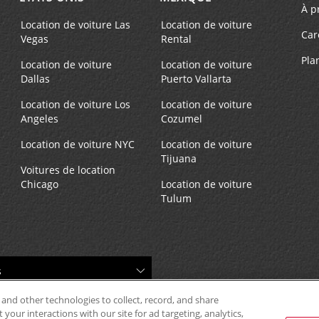
À p
Location de voiture Las
Location de voiture
Car
Vegas
Rental
Pla
Location de voiture
Location de voiture
Dallas
Puerto Vallarta
Location de voiture Los
Location de voiture
Angeles
Cozumel
Location de voiture NYC
Location de voiture
Tijuana
Voitures de location
Chicago
Location de voiture
Tulum
 and other technologies to collect, record, and share
your interactions with our site for ad targeting, analytics,