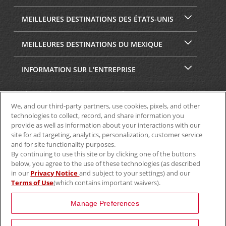
MEILLEURES DESTINATIONS DES ÉTATS-UNIS
MEILLEURES DESTINATIONS DU MEXIQUE
INFORMATION SUR L'ENTREPRISE
SÉCURITÉ ET CONFIDENTIALITÉ
We, and our third-party partners, use cookies, pixels, and other
technologies to collect, record, and share information you
provide as well as information about your interactions with our
site for ad targeting, analytics, personalization, customer service
and for site functionality purposes.
By continuing to use this site or by clicking one of the buttons
below, you agree to the use of these technologies (as described
in our
Privacy Notice
and subject to your settings) and our
Terms of Use
(which contains important waivers).
© Aviscar, Inc., 2024
Manage Preferences