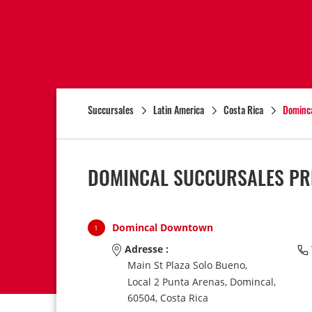
Succursales
Latin America
Costa Rica
Dominc
DOMINCAL SUCCURSALES PRÈ
Domincal Downtown
1
Adresse :
Main St Plaza Solo Bueno,
Local 2 Punta Arenas,
Domincal,
60504,
Costa Rica