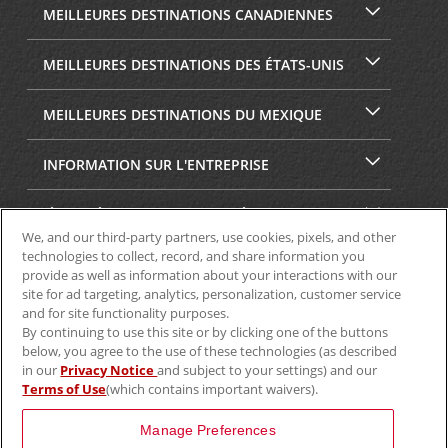
MEILLEURES DESTINATIONS CANADIENNES
MEILLEURES DESTINATIONS DES ÉTATS-UNIS
MEILLEURES DESTINATIONS DU MEXIQUE
INFORMATION SUR L'ENTREPRISE
SÉCURITÉ ET CONFIDENTIALITÉ
We, and our third-party partners, use cookies, pixels, and other
technologies to collect, record, and share information you
provide as well as information about your interactions with our
site for ad targeting, analytics, personalization, customer service
and for site functionality purposes.
By continuing to use this site or by clicking one of the buttons
below, you agree to the use of these technologies (as described
in our
Privacy Notice
and subject to your settings) and our
Terms of Use
(which contains important waivers).
© Aviscar, Inc., 2024
Manage Preferences