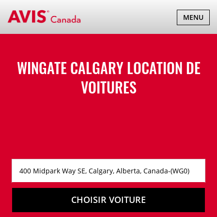
BASCULER
MENU
LA
NAVIGATI
WINGATE CALGARY LOCATION DE
VOITURES
CHOISIR VOITURE