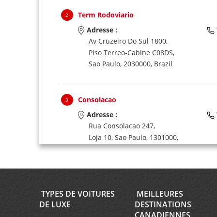
Term Rodoviario
2
Adresse :
Av Cruzeiro Do Sul 1800,
Piso Terreo-Cabine C08DS,
Sao Paulo,
2030000,
Brazil
Consolacao
3
Adresse :
Rua Consolacao 247,
Loja 10,
Sao Paulo,
1301000,
Brazil
Term Rodo Piso Mt
4
TYPES DE VOITURES
MEILLEURES
Adresse :
DE LUXE
DESTINATIONS
Av Thomas Edison 103,
CANADIENNES