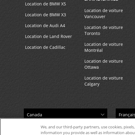
Sao Paulo,
1140000,
Brazil
Location de BMW X5
Location de voiture
Location de BMW X3
Vancouver
Shopping Blvd Tat
Location de Audi A4
5
Location de voiture
Toronto
Adresse :
Location de Land Rover
Rua Goncalves Crespo 78,
Location de voiture
Location de Cadillac
Anexo Luc 122,
Sao Paulo,
Montréal
3066030,
Brazil
Location de voiture
Ottawa
Location de voiture
Shopping Butanta
6
Calgary
Adresse :
Av Dep Jacob Salvad,
Sao Paulo,
05512390,
Brazil
Congonhas Airport
7
We, and our third-party partners, use cookies, pixels,
information you provide as well as information about 
Adresse :