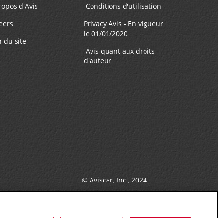
ropos d'Avis
Conditions d'utilisation
eers
Privacy Avis - En vigueur
le 01/01/2020
7.5 mille
n du site
Avis quant aux droits
d'auteur
FAIRE UNE RÉSERVATION
M
8.03 mille
FAIRE UNE RÉSERVATION
on -
© Aviscar, Inc., 2024
8.13 mille