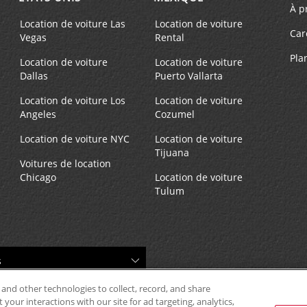
À p
Location de voiture Las
Location de voiture
Car
Vegas
Rental
Pla
Location de voiture
Location de voiture
Dallas
Puerto Vallarta
Téléphone :
Heures d'exploitation :
1154611030
Sun - Sat 8:00 AM - 8:00 P
Location de voiture Los
Location de voiture
Angeles
Cozumel
Location de voiture NYC
Location de voiture
Tijuana
Voitures de location
Chicago
Location de voiture
Tulum
Téléphone :
Heures d'exploitation :
(55) 1154649908
Sun 8:00 AM - 12:00 PM; M
Sat 8:00 AM - 8:00 PM
 and other technologies to collect, record, and share
your interactions with our site for ad targeting, analytics,
Téléphone :
Heures d'exploitation :