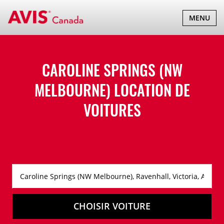
BASCULER
MENU
LA
NAVIGATI
CAROLINE SPRINGS (NW
MELBOURNE) LOCATION DE
VOITURES
CHOISIR VOITURE