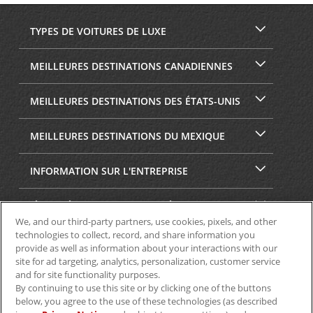
TYPES DE VOITURES DE LUXE
MEILLEURES DESTINATIONS CANADIENNES
MEILLEURES DESTINATIONS DES ÉTATS-UNIS
MEILLEURES DESTINATIONS DU MEXIQUE
INFORMATION SUR L'ENTREPRISE
SÉCURITÉ ET CONFIDENTIALITÉ
We, and our third-party partners, use cookies, pixels, and other
technologies to collect, record, and share information you
provide as well as information about your interactions with our
site for ad targeting, analytics, personalization, customer service
and for site functionality purposes.
By continuing to use this site or by clicking one of the buttons
below, you agree to the use of these technologies (as described