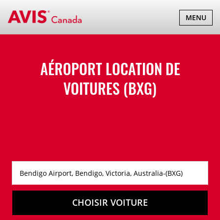
BASCULER
MENU
LA
NAVIGATI
AÉROPORT LOCATION DE
VOITURES (BXG)
CHOISIR VOITURE