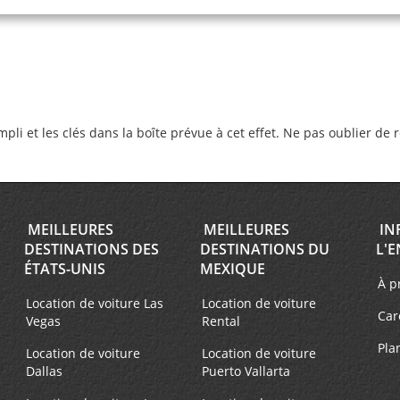
empli et les clés dans la boîte prévue à cet effet. Ne pas oublier de 
MEILLEURES
MEILLEURES
IN
DESTINATIONS DES
DESTINATIONS DU
L'E
ÉTATS-UNIS
MEXIQUE
À p
Location de voiture Las
Location de voiture
Car
Vegas
Rental
Pla
Location de voiture
Location de voiture
Dallas
Puerto Vallarta