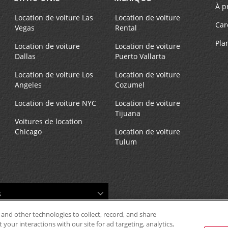
À p
Location de voiture Las
Location de voiture
Car
Vegas
Rental
Pla
Location de voiture
Location de voiture
Dallas
Puerto Vallarta
Location de voiture Los
Location de voiture
Angeles
Cozumel
Location de voiture NYC
Location de voiture
Tijuana
Voitures de location
Chicago
Location de voiture
Tulum
 and other technologies to collect, record, and share
your interactions with our site for ad targeting, analytics,