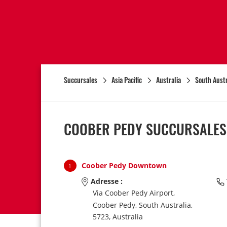
Succursales
Asia Pacific
Australia
South Austr
COOBER PEDY SUCCURSALES 
Coober Pedy Downtown
1
Adresse :
Via Coober Pedy Airport,
Coober Pedy,
South Australia,
5723,
Australia