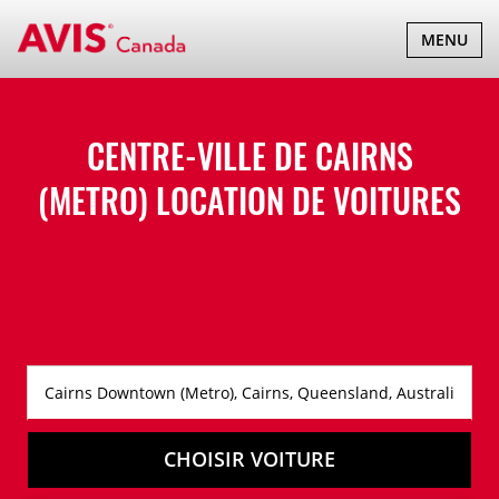
BASCULER
MENU
LA
NAVIGATI
CENTRE-VILLE DE CAIRNS
(METRO) LOCATION DE VOITURES
CHOISIR VOITURE