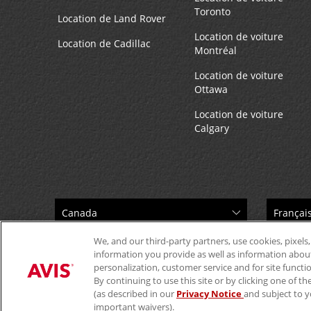
Toronto
Location de Land Rover
Location de voiture
Location de Cadillac
Montréal
Location de voiture
Ottawa
Location de voiture
Calgary
We, and our third-party partners, use cookies, pixels,
information you provide as well as information about 
personalization, customer service and for site functi
By continuing to use this site or by clicking one of 
(as described in our
Privacy Notice
and subject to y
important waivers).