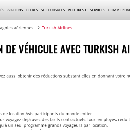
RÉSERVATIONS
OFFRES
SUCCURSALES
VOITURES ET SERVICES
COMMERCIA
gnies aériennes
Turkish Airlines
N DE VÉHICULE AVEC TURKISH A
vez aussi obtenir des réductions substantielles en donnant votre n
ts de location Avis participants du monde entier
s voyagez déjà avec des tarifs contractuels, tour, employés, réduit
 qu'à un seul programme grands voyageurs par location.