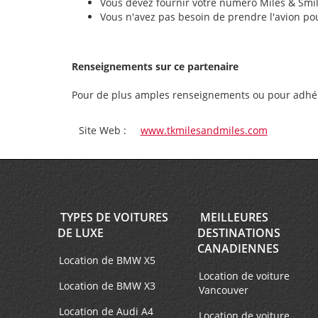
Vous devez fournir votre numéro Miles & Smi
Vous n'avez pas besoin de prendre l'avion po
Renseignements sur ce partenaire
Pour de plus amples renseignements ou pour adhérer
Site Web :
www.tkmilesandmiles.com
TYPES DE VOITURES
MEILLEURES
DE LUXE
DESTINATIONS
CANADIENNES
Location de BMW X5
Location de voiture
Location de BMW X3
Vancouver
Location de Audi A4
Location de voiture