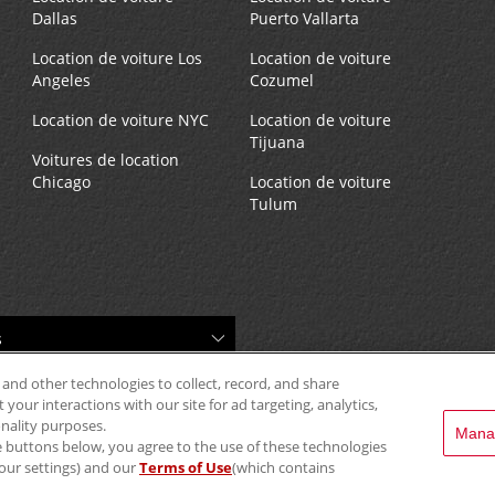
Dallas
Puerto Vallarta
Location de voiture Los
Location de voiture
Angeles
Cozumel
Location de voiture NYC
Location de voiture
Tijuana
Voitures de location
Chicago
Location de voiture
Tulum
 and other technologies to collect, record, and share
your interactions with our site for ad targeting, analytics,
onality purposes.
Mana
the buttons below, you agree to the use of these technologies
our settings) and our
Terms of Use
(which contains