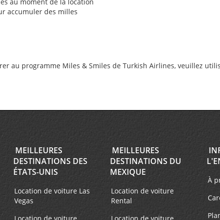
les au moment de la location
ur accumuler des milles
 au programme Miles & Smiles de Turkish Airlines, veuillez utilis
MEILLEURES
MEILLEURES
IN
DESTINATIONS DES
DESTINATIONS DU
L'E
ÉTATS-UNIS
MEXIQUE
À p
Location de voiture Las
Location de voiture
Car
Vegas
Rental
Pla
Location de voiture
Location de voiture