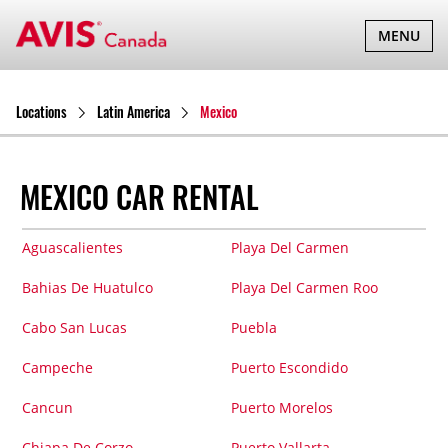
TOGGLE
MENU
NAVIGATI
Locations
Latin America
Mexico
MEXICO CAR RENTAL
Aguascalientes
Playa Del Carmen
Bahias De Huatulco
Playa Del Carmen Roo
Cabo San Lucas
Puebla
Campeche
Puerto Escondido
Cancun
Puerto Morelos
Chiapa De Corzo
Puerto Vallarta